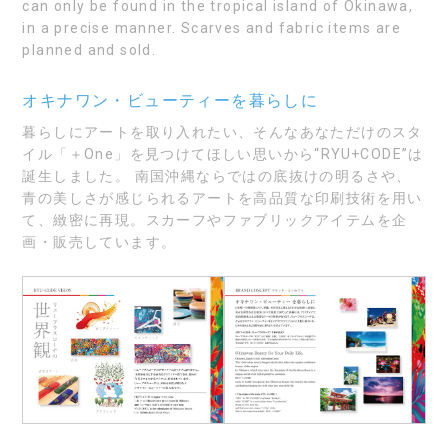
can only be found in the tropical island of Okinawa,
in a precise manner. Scarves and fabric items are
planned and sold.
オキナワン・ビューティーを暮らしに
暮らしにアートを取り入れたい、そんなあなただけのスタ
イル「＋One」を見つけてほしい思いから“RYU+CODE”は
誕生しました。 南国沖縄ならではの底抜けの明るさや、
青の美しさが感じられるアートを高品質な印刷技術を用い
て、緻密に再現。スカーフやファブリックアイテムを企
画・販売しています。