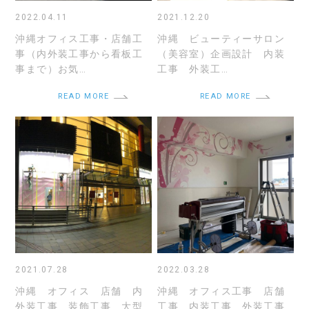
2022.04.11
2021.12.20
沖縄オフィス工事・店舗工
沖縄 ビューティーサロン
事（内外装工事から看板工
（美容室）企画設計 内装
事まで）お気…
工事 外装工…
READ MORE
READ MORE
2021.07.28
2022.03.28
沖縄 オフィス 店舗 内
沖縄 オフィス工事 店舗
外装工事 装飾工事 大型
工事 内装工事 外装工事