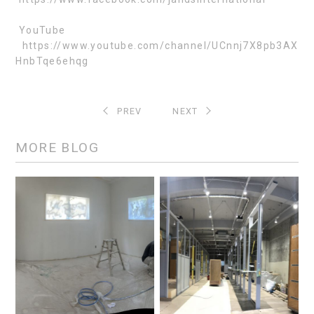
YouTube
https://www.youtube.com/channel/UCnnj7X8pb3AX
HnbTqe6ehqg
PREV
NEXT
MORE BLOG