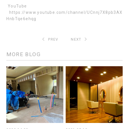
YouTube
https://www.youtube.com/channel/UCnnj7X8pb3AX
HnbTqe6ehqg
PREV
NEXT
MORE BLOG