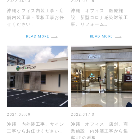
2022.04.03
2021.07.18
沖縄オフィス内装工事・店
沖縄 オフィス 医療施
舗内装工事・看板工事お任
設 新型コロナ感染対策工
せください…
事、リフォーム…
READ MORE
READ MORE
2021.05.09
2022.01.13
沖縄 内外装工事、サイン
沖縄 オフィス 店舗、商
工事ならお任せください…
業施設 内外装工事から集
客UPの看板…