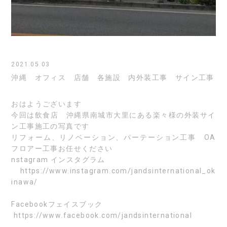
2021.05.03
沖縄 オフィス 店舗 各施設 内外装工事 サイン工事
おはようございます
今回は飲食店 沖縄県南城市大里にある楽々様の外装サイ
ン工事施工の写真です
リフォーム、リノベーション、パーテーション工事 OA
フロアー工事お任せください
nstagram
インスタグラム
https://www.instagram.com/jandsinternational_ok
inawa/
Facebook
フェイスブック
https://www.facebook.com/jandsinternational