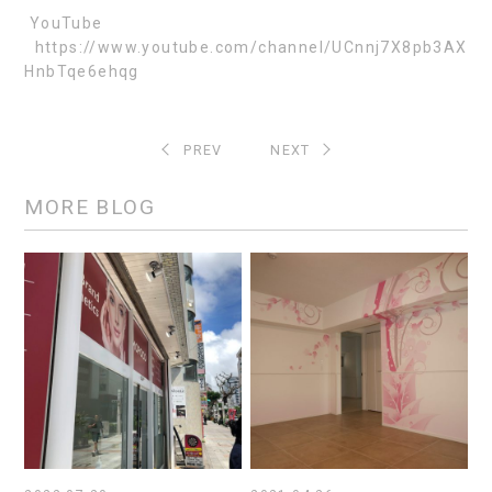
YouTube
https://www.youtube.com/channel/UCnnj7X8pb3AX
HnbTqe6ehqg
PREV
NEXT
MORE BLOG