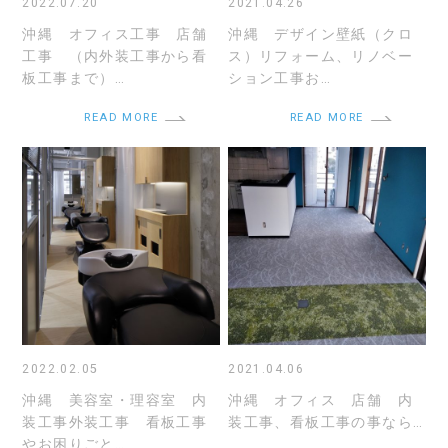
2022.07.20
2021.04.26
沖縄 オフィス工事 店舗
沖縄 デザイン壁紙（クロ
工事 （内外装工事から看
ス）リフォーム、リノベー
板工事まで）…
ション工事お…
READ MORE
READ MORE
2022.02.05
2021.04.06
沖縄 美容室・理容室 内
沖縄 オフィス 店舗 内
装工事外装工事 看板工事
装工事、看板工事の事なら…
やお困りごと…