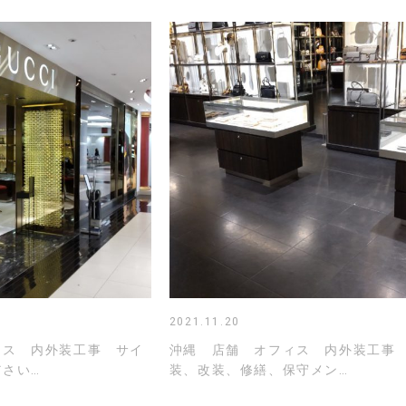
2021.11.20
ィス 内外装工事 サイ
沖縄 店舗 オフィス 内外装工事
さい…
装、改装、修繕、保守メン…