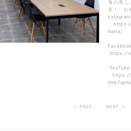
海の美し
非！ お
nstagra
https:
nawa/
Faceboo
https://
YouTube
https:
HnbTqe6
PREV
NEXT