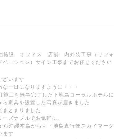
泊施設 オフィス 店舗 内外装工事（リフォ
ノベーション）サイン工事までお任せください
ございます
敵な一日になりますように・・・
月施工を無事完了した下地島コーラルホテルに
から家具を設置した写真が届きました
でまとまりました
リーズナブルでお気軽に。
から沖縄本島からも下地島直行便スカイマーク
います