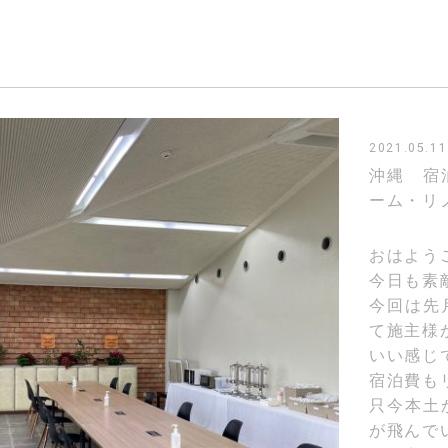
2021.05.11
沖縄 宿
ーム・リ
おはよう
今日も素
今回は先
て施主様
いい感じ
宿泊費も
只今本土
が飛んで