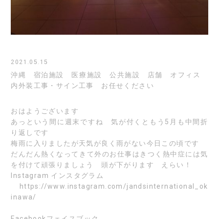
2021.05.15
沖縄 宿泊施設 医療施設 公共施設 店舗 オフィス
内外装工事・サイン工事 お任せください
おはようございます
あっという間に週末ですね 気が付くともう5月も中間折
り返しです
梅雨に入りましたが天気が良く雨がない今日この頃です
だんだん熱くなってきて外のお仕事はきつく熱中症には気
を付けて頑張りましょう 頭が下がります えらい！
Instagram
インスタグラム
https://www.instagram.com/jandsinternational_ok
inawa/
Facebook
フェイスブック