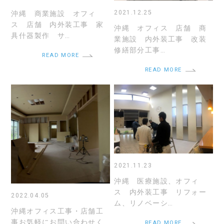
2021.12.25
沖縄 商業施設 オフィ
ス 店舗 内外装工事 家
沖縄 オフィス 店舗 商
具什器製作 サ…
業施設 内外装工事 改装
修繕部分工事…
READ MORE
READ MORE
2021.11.23
沖縄 医療施設、オフィ
ス 内外装工事 リフォー
2022.04.05
ム、リノベーシ…
沖縄オフィス工事・店舗工
事お気軽にお問い合わせく
READ MORE