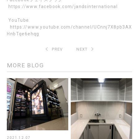
https://www.facebook.com/jandsinternational
YouTube
https://www.youtube.com/channel/UCnnj7X8pb3AX
HnbTqe6ehqg
PREV
NEXT
MORE BLOG
2021.12.07