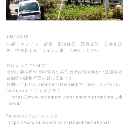
2021.05.18
沖縄 オフィス 店舗 宿泊施設 医療施設 公共施設
等 内外装工事 サイン工事 お任せください
おはようございます
今回は浦添市仲間の有名な高江洲そば付近向かいは浦添総
合病院の建物壁面の貸し広告です
お問い合わせはJ&Sinternationalまで（098）877-8765
Instagram
インスタグラム
https://www.instagram.com/jandsinternational_ok
inawa/
Facebook
フェイスブック
https://www.facebook.com/jandsinternational