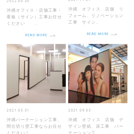
2022.05.30
沖縄 オフィス 店舗 リ
沖縄オフィス・店舗工事・
フォーム、リノベーション
看板（サイン）工事お任せ
工事 サイン…
ください …
READ MORE
READ MORE
2021.03.31
2021.09.03
沖縄パーテーション工事、
沖縄 オフィス 店舗 デ
間仕切り壁工事ならお任せ
ザイン壁紙、床工事 パー
ください！…
テーション工…