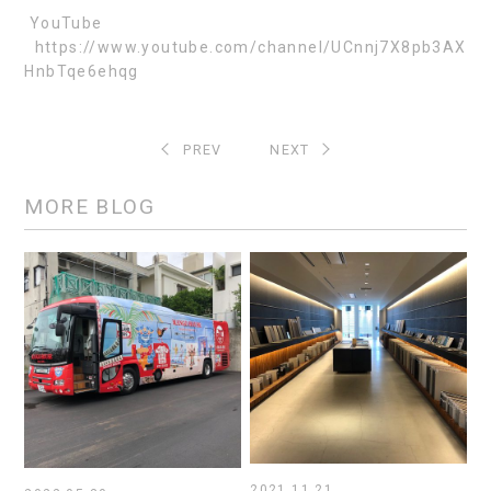
YouTube
https://www.youtube.com/channel/UCnnj7X8pb3AX
HnbTqe6ehqg
PREV
NEXT
MORE BLOG
2021.11.21