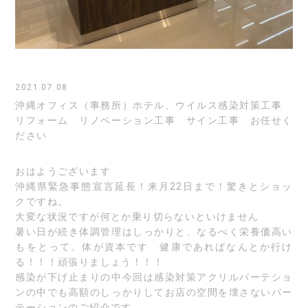
2021.07.08
沖縄オフィス（事務所）ホテル、ウイルス感染対策工事
リフォーム リノベーション工事 サイン工事 お任せく
ださい
おはようございます
沖縄県緊急事態宣言延長！来月22日まで！驚きとショッ
クですね。
大変な状況ですが何とか乗り切らないといけません
暑い日が続き体調管理はしっかりと、なるべく栄養価高い
もをとって。体が資本です 健康であればなんとか行け
る！！！頑張りましょう！！！
感染が下げ止まりの中今回は感染対策アクリルパーテショ
ンの中でも高額のしっかりしてお店の空間を壊さないパー
テーションのご紹介です