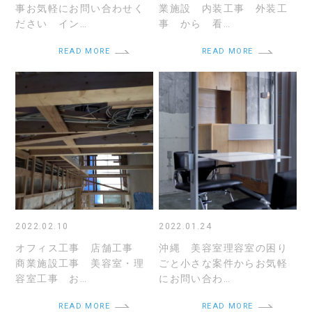
事お気軽にお問い合わせく
業施設 内装工事 外装工
ださい イン…
事 から 看…
READ MORE
READ MORE
2022.02.10
2022.01.24
オフィス工事 店舗工事
沖縄 美容室理容室の困り
商業施設工事 美容室・理
ごと小さな案件からお気軽
容室工事 お…
にお問い合わ…
READ MORE
READ MORE