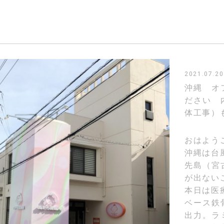
2021.07.20
沖縄 オ
ださい 
体工事）
おはよう
沖縄は台
先島（宮
が出ない
本日は医
ベース鉄
出力。ラ