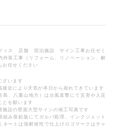
フィス 店舗 宿泊施設 サイン工事お任せく
内外装工事（リフォーム、リノベーション、解
もお任せください
ございます
風接近により天気が本日から崩れてきています
古島、八重山地方）は台風直撃にて災害や人災
ことを願います
療施設の壁面大型サインの竣工写真です
骨組み亜鉛版にてガルバ処理、インクジェット
ミネートは強耐候性で仕上げロゴマークはチャ