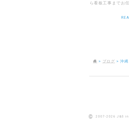
ら看板工事までお任
RE
>
ブログ
>
沖縄
©
2007-2026 J&S int