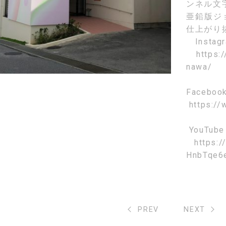
ンネル文
亜鉛版ジ
仕上がり
Instag
https:
nawa/
Faceboo
https://
YouTube
https:
HnbTqe6
PREV
NEXT