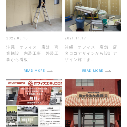
2022.03.15
2021.11.17
沖縄 オフィス 店舗 商
沖縄 オフィス 店舗 店
業施設 内装工事 外装工
名ロゴデザインから設計デ
事から看板工…
ザイン施工ま…
READ MORE
READ MORE