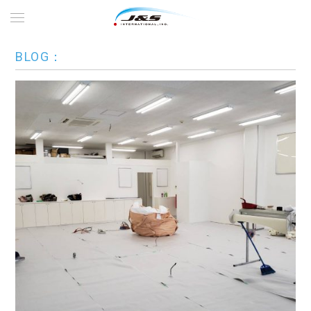
BLOG：