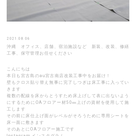
2021.08.06
沖縄 オフィス、店舗、宿泊施設など 新装、改装、修繕
工事、保守管理お任せください
こんにちは
本日も宮古島のau宮古南店改装工事中をお届け！
壁もクロス貼り替え無事に完了しつぎは床工事に入ってい
きます
複数の配線を床からとうすため床上げして表に出ないよう
にするためにOAフロアー材50㎜上げの資材を使用して施
工します
その前に床仕上げ面がレベルがそろうために専用シートを
床一面に敷きます
そのあとにOAフロアー施工です
Instagram
インスタグラム