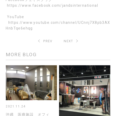
https://www.facebook.com/jandsinternational
YouTube
https://www.youtube.com/channel/UCnnj7X8pb3AX
HnbTqe6ehqg
PREV
NEXT
MORE BLOG
2021.11.24
沖縄 医療施設 オフィ