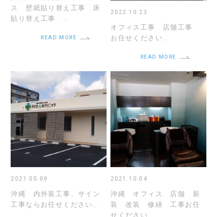
ス 壁紙貼り替え工事 床
2022.10.23
貼り替え工事 …
オフィス工事 店舗工事
お任せください…
READ MORE
READ MORE
2021.05.09
2021.10.04
沖縄 内外装工事、サイン
沖縄 オフィス 店舗 新
工事ならお任せください…
装 改装 修繕 工事お任
せください …