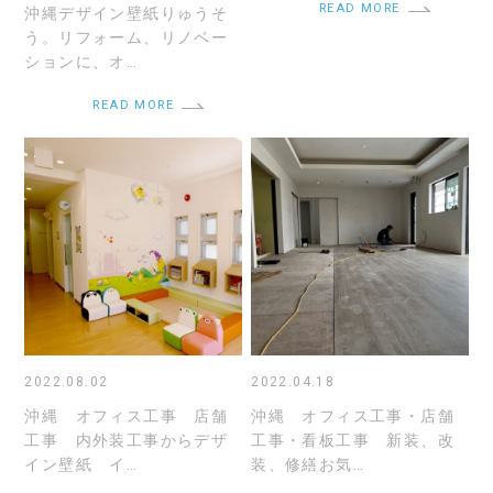
READ MORE
沖縄デザイン壁紙りゅうそ
う。リフォーム、リノベー
ションに、オ…
READ MORE
2022.08.02
2022.04.18
沖縄 オフィス工事 店舗
沖縄 オフィス工事・店舗
工事 内外装工事からデザ
工事・看板工事 新装、改
イン壁紙 イ…
装、修繕お気…