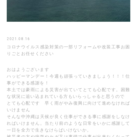
2021.08.16
コロナウイルス感染対策の一部リフォームや改装工事お困
りごとお任せください
おはようございます
ハッピーマンデー！今週も頑張っていきましょう！！！仕
事ができる感謝を！
本土では豪雨による災害が出ていてとても心配です。困難
な状況に追い込まれている方もいらっしゃると思うので
とても心配です 早く雨がやみ復興に向けて進めなければ
いけません
そんな中沖縄は天候が良く仕事ができる事に感謝をしなけ
ればいけません。当たり前のような日常をいかに感謝して
一日を全力で生きなけらばいけないか。
被災者の方や病気やケガ又は事情で仕事が出来なくなって