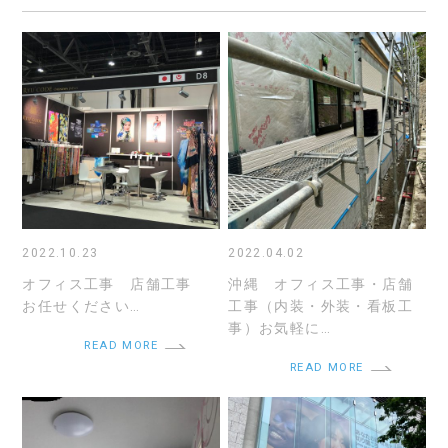
2022.10.23
2022.04.02
オフィス工事 店舗工事
沖縄 オフィス工事・店舗
お任せください…
工事（内装・外装・看板工
事）お気軽に…
READ MORE
READ MORE