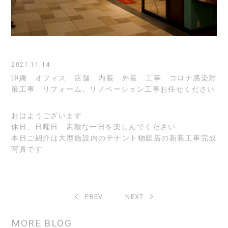
2021.11.14
沖縄 オフィス 店舗 内装 外装 工事 コロナ感染対
策工事 リフォーム、リノベーション工事お任せください
おはようございます
休日、日曜日 素敵な一日を楽しんでください
本日ご紹介は大型施設内のテナント物販店の新装工事完成
写真です
PREV
NEXT
MORE BLOG