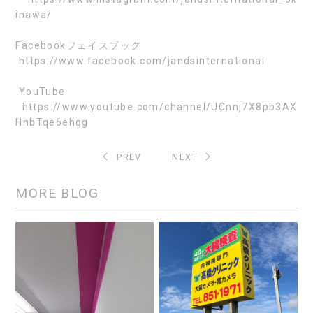
inawa/
Facebook
フェイスブック
https://www.facebook.com/jandsinternational
YouTube
https://www.youtube.com/channel/UCnnj7X8pb3AX
HnbTqe6ehqg
PREV
NEXT
MORE BLOG