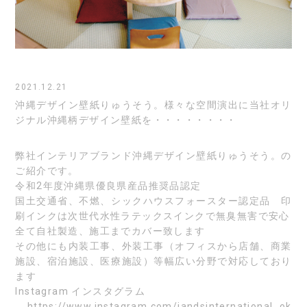
2021.12.21
沖縄デザイン壁紙りゅうそう。様々な空間演出に当社オリ
ジナル沖縄柄デザイン壁紙を・・・・・・・・
弊社インテリアブランド沖縄デザイン壁紙りゅうそう。の
ご紹介です。
令和2年度沖縄県優良県産品推奨品認定
国土交通省、不燃、シックハウスフォースター認定品 印
刷インクは次世代水性ラテックスインクで無臭無害で安心
全て自社製造、施工までカバー致します
その他にも内装工事、外装工事（オフィスから店舗、商業
施設、宿泊施設、医療施設）等幅広い分野で対応しており
ます
Instagram
インスタグラム
https://www.instagram.com/jandsinternational_ok