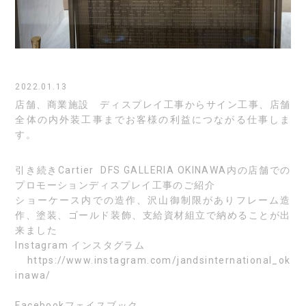
2022.01.13
店舗、商業施設 ディスプレイ工事からサイン工事、店舗
全体の内外装工事までお客様の利益につながる仕事しま
す。
引き続きCartier DFS GALLERIA OKINAWA内の店舗での
プロモーションディスプレイ工事のご紹介
ショーケース内での造作、沢山御制限がありフレーム造
作、塗装、ゴールド装飾、支給資材組立で納めることが出
来ました
Instagram
インスタグラム
https://www.instagram.com/jandsinternational_ok
inawa/
Facebook
フェイスブック