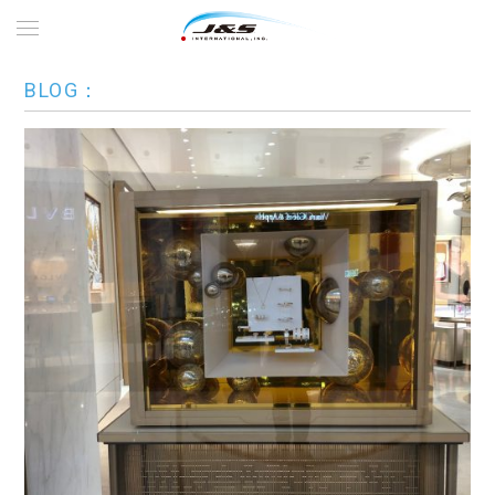
BLOG：