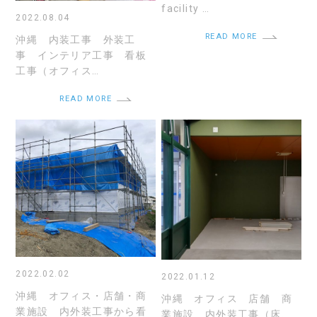
facility …
2022.08.04
READ MORE
沖縄 内装工事 外装工
事 インテリア工事 看板
工事（オフィス…
READ MORE
2022.02.02
2022.01.12
沖縄 オフィス・店舗・商
沖縄 オフィス 店舗 商
業施設 内外装工事から看
業施設 内外装工事（床、