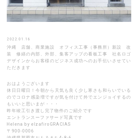
2022.01.16
沖縄 店舗、商業施設 オフィス工事（事務所）新設 改
装 修繕の内部、外部、集客アップの看板工事 社名ロゴ
デザインからお客様のビジネス成功へのお手伝いさせてい
ただきます
おはようございます
休日日曜日！今朝から天気も良く少し寒さも和らいでいる
のでコロナ感染増ですが気を付けて外でエンジョイするの
もいいと思いまが・・・
昨年竣工引き渡し完了物件のご紹介です
エントランスーファサード写真です
Helena by elzafiroGRACIAS
〒900-0006
沖縄県那覇市おもろまち4-8-6