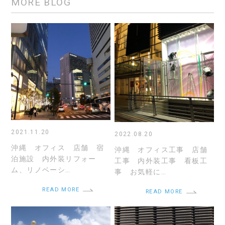
MORE BLOG
2021.11.20
2022.08.20
沖縄 オフィス 店舗 宿
沖縄 オフィス工事 店舗
泊施設 内外装リフォー
工事 内外装工事 看板工
ム、リノベーシ…
事 お気軽に…
READ MORE
READ MORE