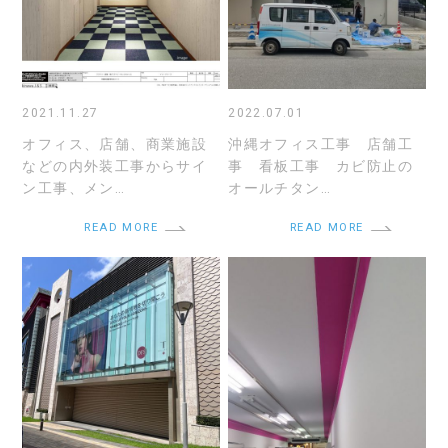
2021.11.27
2022.07.01
オフィス、店舗、商業施設
沖縄オフィス工事 店舗工
などの内外装工事からサイ
事 看板工事 カビ防止の
ン工事、メン…
オールチタン…
READ MORE
READ MORE