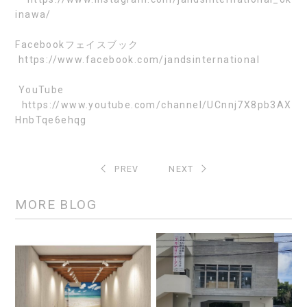
inawa/
Facebook
フェイスブック
https://www.facebook.com/jandsinternational
YouTube
https://www.youtube.com/channel/UCnnj7X8pb3AX
HnbTqe6ehqg
PREV
NEXT
MORE BLOG