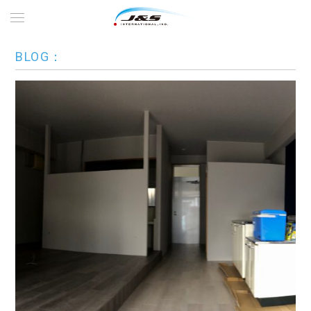
BLOG：