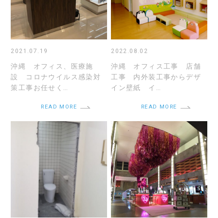
2021.07.19
2022.08.02
沖縄 オフィス、医療施
沖縄 オフィス工事 店舗
設 コロナウイルス感染対
工事 内外装工事からデザ
策工事お任せく…
イン壁紙 イ…
READ MORE
READ MORE