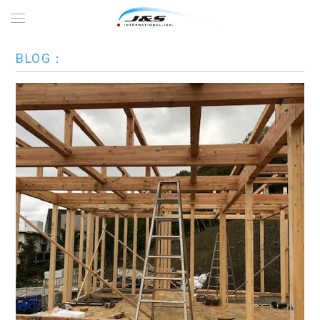
BLOG：