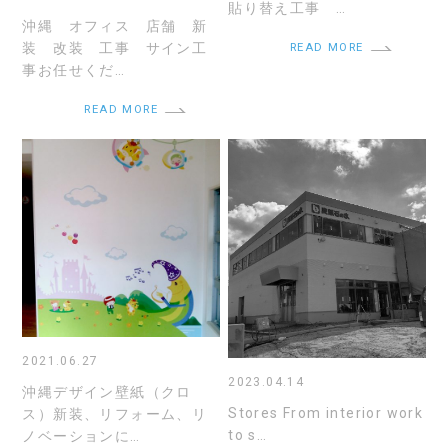
貼り替え工事 …
沖縄 オフィス 店舗 新
装 改装 工事 サイン工
READ MORE
事お任せくだ…
READ MORE
2021.06.27
2023.04.14
沖縄デザイン壁紙（クロ
Stores From interior work
ス）新装、リフォーム、リ
to s…
ノベーションに…