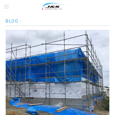
BLOG：