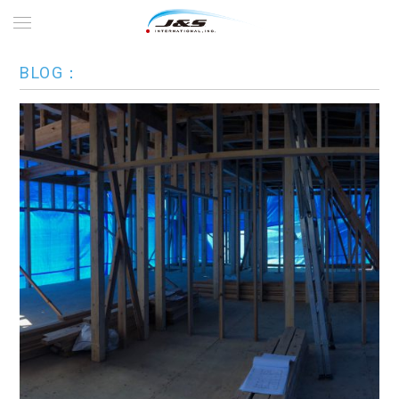
BLOG：