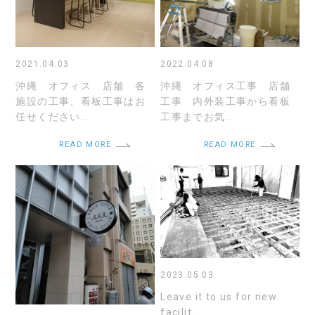
2021.04.03
2022.04.08
沖縄 オフィス 店舗 各
沖縄 オフィス工事 店舗
施設の工事、看板工事はお
工事 内外装工事から看板
任せください…
工事までお気…
READ MORE
READ MORE
2023.05.03
Leave it to us for new
facilit…