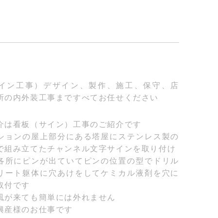
イン工事）デザイン、製作、施工、保守、店
所の内外装工事まですべてお任せください
介は看板（サイン）工事のご紹介です
ションの屋上部分にある塔屋にステンレス製の
で組み立てたチャンネル文字サインを取り付け
各所にピンが出ていてピンの位置の型でドリル
リート躯体に穴あけをしてケミカル液剤を穴に
取付です
風が来ても簡単には外れません
興産様のお仕事です