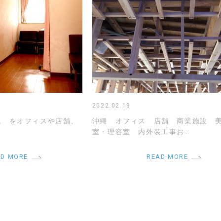
2022.02.13
紙 をオフィスや店舗、
沖縄 オフィス 店舗 商業施設 
室・理容室 内外装工事お…
AD MORE
READ MORE