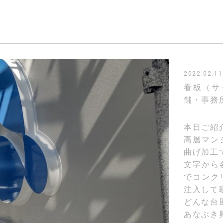
2022.02.11
看板（サ
舗・事務
本日ご紹
高層マン
曲げ加工
文字から
でコンク
注入して
どんな台
あなぶき