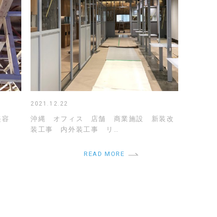
2021.12.22
美容
沖縄 オフィス 店舗 商業施設 新装改
装工事 内外装工事 リ…
READ MORE