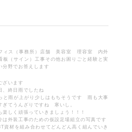
フィス（事務所）店舗 美容室 理容室 内外
看板（サイン）工事その他お困りごと経験と実
い分野でお答えします
ございます
日、終日雨でしたね
っと雨が上がり少しはもちそうです 雨も大事
すぎてうんざりですね 寒いし。
も楽しく頑張っていきましょう！！！
介は外装工事のための仮設足場組立の写真です
BT資材を組み合わせてどんどん高く組んでいき