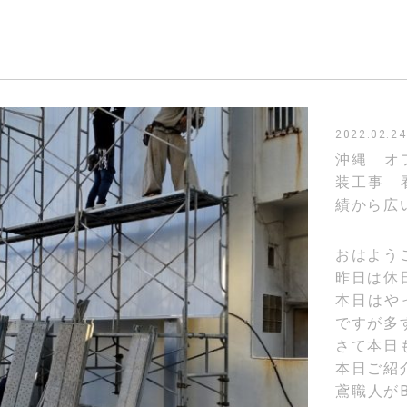
2022.02.24
沖縄 オ
装工事 
績から広
おはよう
昨日は休
本日はや
ですが多
さて本日
本日ご紹
鳶職人が