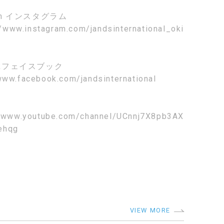
am
インスタグラム
//www.instagram.com/jandsinternational_oki
k
フェイスブック
www.facebook.com/jandsinternational
//www.youtube.com/channel/UCnnj7X8pb3AX
ehqg
VIEW MORE