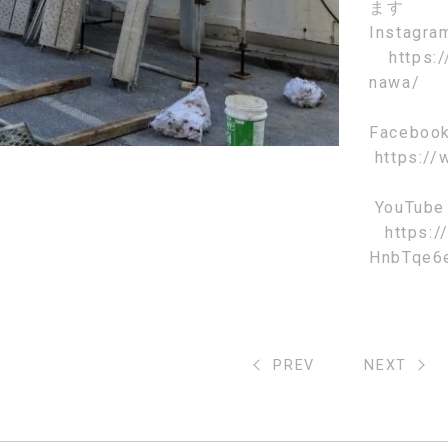
ます
Instagr
https:
nawa/
Faceboo
https://
YouTube
https:
HnbTqe6
PREV
NEXT