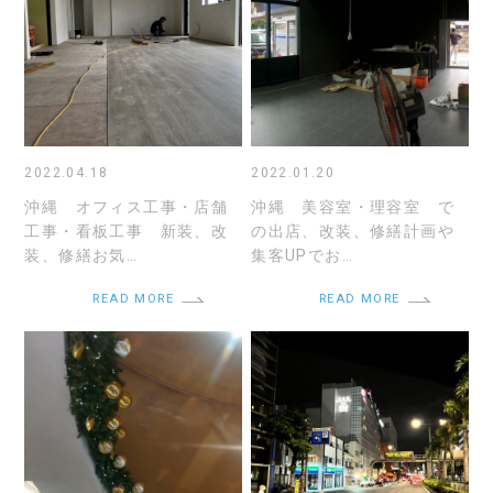
2022.04.18
2022.01.20
沖縄 オフィス工事・店舗
沖縄 美容室・理容室 で
工事・看板工事 新装、改
の出店、改装、修繕計画や
装、修繕お気…
集客UPでお…
READ MORE
READ MORE