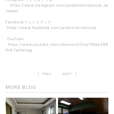
https://www.instagram.com/jandsinternational_ok
inawa/
Facebook
フェイスブック
https://www.facebook.com/jandsinternational
YouTube
https://www.youtube.com/channel/UCnnj7X8pb3AX
HnbTqe6ehqg
PREV
NEXT
MORE BLOG