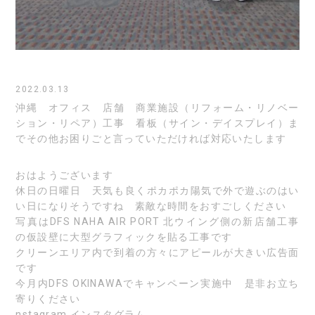
2022.03.13
沖縄 オフィス 店舗 商業施設（リフォーム・リノベー
ション・リペア）工事 看板（サイン・デイスプレイ）ま
でその他お困りごと言っていただければ対応いたします
おはようございます
休日の日曜日 天気も良くポカポカ陽気で外で遊ぶのはい
い日になりそうですね 素敵な時間をおすごしください
写真はDFS NAHA AIR PORT 北ウイング側の新店舗工事
の仮設壁に大型グラフィックを貼る工事です
クリーンエリア内で到着の方々にアピールが大きい広告面
です
今月内DFS OKINAWAでキャンペーン実施中 是非お立ち
寄りください
nstagram
インスタグラム