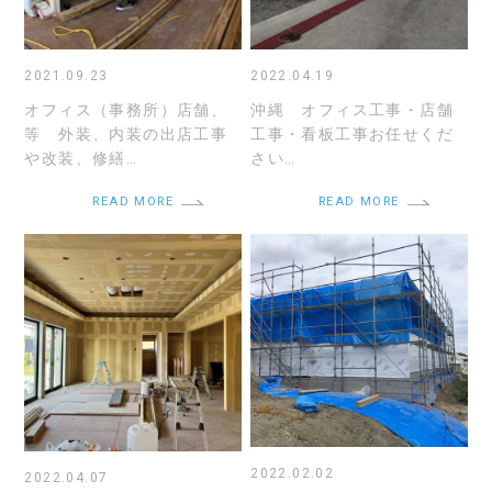
2021.09.23
2022.04.19
オフィス（事務所）店舗、
沖縄 オフィス工事・店舗
等 外装、内装の出店工事
工事・看板工事お任せくだ
や改装、修繕…
さい…
READ MORE
READ MORE
2022.02.02
2022.04.07