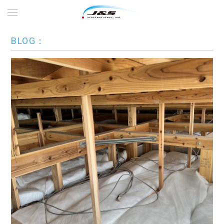
BLOG：