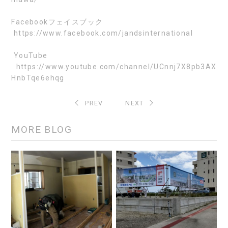
Facebook
フェイスブック
https://www.facebook.com/jandsinternational
YouTube
https://www.youtube.com/channel/UCnnj7X8pb3AX
HnbTqe6ehqg
PREV
NEXT
MORE BLOG