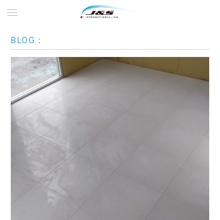
BLOG：