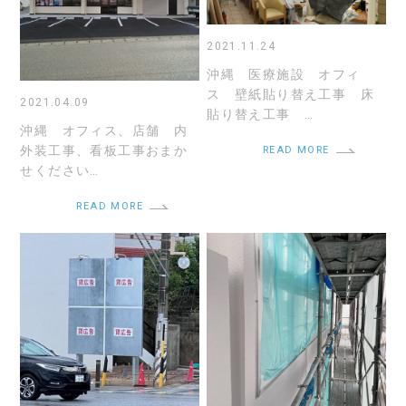
2021.11.24
沖縄 医療施設 オフィ
ス 壁紙貼り替え工事 床
2021.04.09
貼り替え工事 …
沖縄 オフィス、店舗 内
外装工事、看板工事おまか
READ MORE
せください…
READ MORE