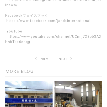
inawa/
Facebook
フェイスブック
https://www.facebook.com/jandsinternational
YouTube
https://www.youtube.com/channel/UCnnj7X8pb3AX
HnbTqe6ehqg
PREV
NEXT
MORE BLOG