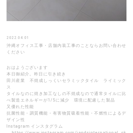
2022.04.01
沖縄オフィス工事・店舗内装工事のことならお問い合わせ
ください
おはようございます
本日御紹介。昨日に引き続き
田川産業 不焼成しっくいセラミックタイル ライミック
ス
タイルなのに焼き加工なしの
不焼成なので通常タイルに比
べ製造エネルギーが1/5に減少 環境に配慮した製品
又優れた性能
抗菌性能・調質機能・有害物質吸着性能・不燃性によるデ
ザイン性
Instagram
インスタグラム
https://www.instagram.com/jandsinternational_ok