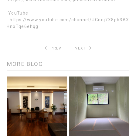
YouTube
https://www.youtube.com/channel/UCnnj7X8pb3AX
HnbTqe6ehqg
PREV
NEXT
MORE BLOG