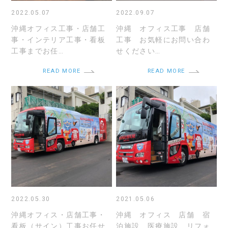
2022.05.07
2022.09.07
沖縄オフィス工事・店舗工
沖縄 オフィス工事 店舗
事・インテリア工事・看板
工事 お気軽にお問い合わ
工事までお任…
せください…
READ MORE
READ MORE
2022.05.30
2021.05.06
沖縄オフィス・店舗工事・
沖縄 オフィス 店舗 宿
看板（サイン）工事お任せ
泊施設 医療施設 リフォ