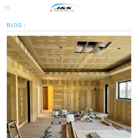
BLOG：