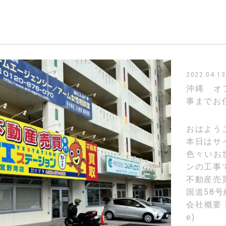
2022.04.13
沖縄 オ
事までお
おはよう
本日はサ
色々いお
ンの工事
不動産売
国道58
会社概要 |
e)