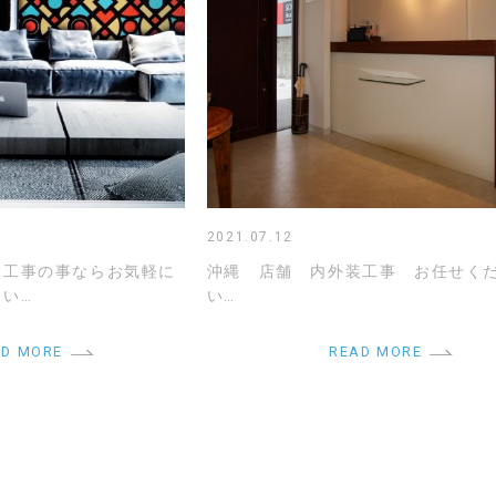
2021.07.12
舗工事の事ならお気軽に
沖縄 店舗 内外装工事 お任せく
い…
い…
AD MORE
READ MORE