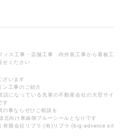
フィス工事・店舗工事 内外装工事から看板工
任せください
ございます
イン工事のご紹介
世話になっている先輩の不動産会社の大型サイ
です
買の事ならぜひご相談を
号線北向け車線側ブルーシールとなりです
 有限会社リブラ (有)リブラ (big-advance.sit