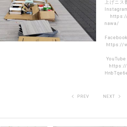
上げニス
Instagr
https:
nawa/
Faceboo
https://
YouTube
https:
HnbTqe6
PREV
NEXT