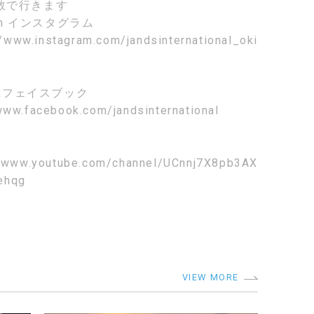
数で行きます
am
インスタグラム
//www.instagram.com/jandsinternational_oki
k
フェイスブック
www.facebook.com/jandsinternational
//www.youtube.com/channel/UCnnj7X8pb3AX
ehqg
VIEW MORE