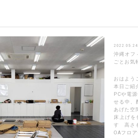
2022.05.24
沖縄オフ
ごとお気
おはよう
本日ご紹
PCや電
せる中、
あげた空
床上げを
す 高さ
OAフロ