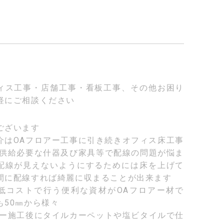
ィス工事・店舗工事・看板工事、その他お困り
軽にご相談ください
ございます
介はOAフロアー工事に引き続きオフィス床工事
源供給必要な什器及び家具等で配線の問題が悩ま
配線が見えないようにするためには床を上げて
間に配線すれば綺麗に収まることが出来ます
低コストで行う便利な資材がOAフロアー材で
も50㎜から様々
アー施工後にタイルカーペットや塩ビタイルで仕