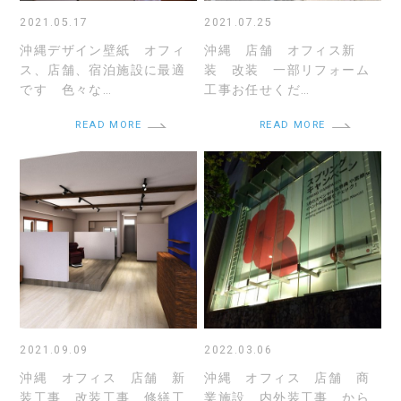
2021.05.17
2021.07.25
沖縄デザイン壁紙 オフィ
沖縄 店舗 オフィス新
ス、店舗、宿泊施設に最適
装 改装 一部リフォーム
です 色々な…
工事お任せくだ…
READ MORE
READ MORE
2021.09.09
2022.03.06
沖縄 オフィス 店舗 新
沖縄 オフィス 店舗 商
装工事 改装工事 修繕工
業施設 内外装工事 から