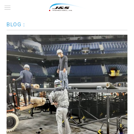
BLOG：