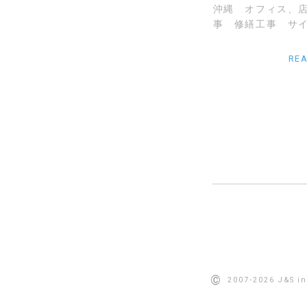
沖縄 オフィス、
事 修繕工事 サイ
RE
©
2007-2026 J&S int