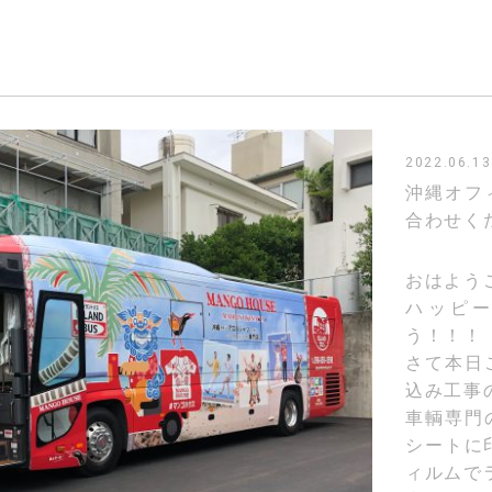
2022.06.13
沖縄オフ
合わせく
おはよう
ハッピ
う！！！
さて本日
込み工事
車輌専門
シートに
ィルムで