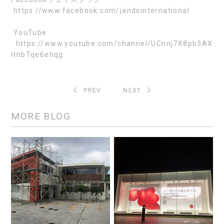
https://www.facebook.com/jandsinternational
YouTube
https://www.youtube.com/channel/UCnnj7X8pb3AX
HnbTqe6ehqg
PREV
NEXT
MORE BLOG