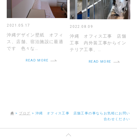
2021.05.17
2022.08.09
沖縄デザイン壁紙 オフィ
沖縄 オフィス工事 店舗
ス、店舗、宿泊施設に最適
工事 内外装工事からイン
です 色々な…
テリア工事、…
READ MORE
READ MORE
>
ブログ
>
沖縄 オフィス工事 店舗工事の事ならお気軽にお問い
合わせください