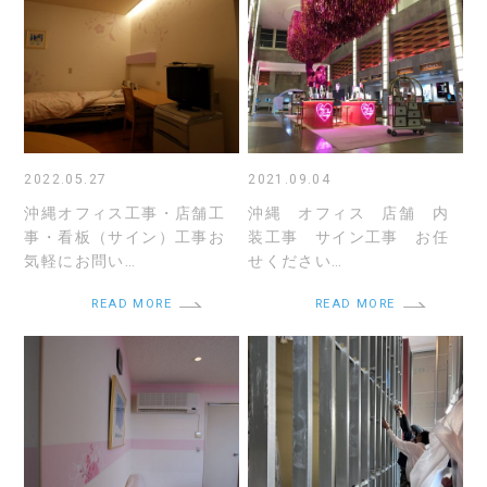
2022.05.27
2021.09.04
沖縄オフィス工事・店舗工
沖縄 オフィス 店舗 内
事・看板（サイン）工事お
装工事 サイン工事 お任
気軽にお問い…
せください…
READ MORE
READ MORE