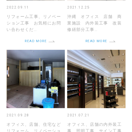
2022.09.11
2021.12.25
リフォーム工事、リノベー
沖縄 オフィス 店舗 商
ション工事 お気軽にお問
業施設 内外装工事 改装
い合わせくだ…
修繕部分工事…
READ MORE
READ MORE
2021.09.28
2021.07.21
オフィス、店舗、住宅など
オフィス、店舗の内外装工
リフォーム、リノベーショ
事、照明工事、サイン工事