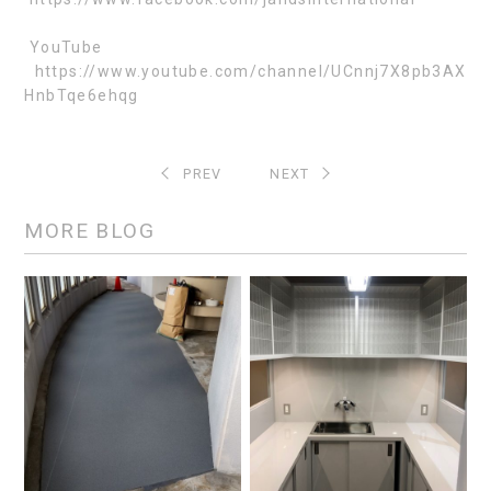
YouTube
https://www.youtube.com/channel/UCnnj7X8pb3AX
HnbTqe6ehqg
PREV
NEXT
MORE BLOG