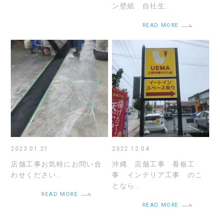
ン壁紙 自社生…
READ MORE
2023.01.21
2022.12.04
店舗工事お気軽にお問い合
沖縄 店舗工事 看板工
わせください…
事 インテリア工事 のこ
となら…
READ MORE
READ MORE