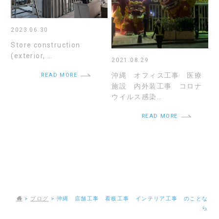
2023.06.30
Store construction
(exterior, …
2021.08.29
沖縄 オフィス工事 医療
READ MORE
施設 内外装工事 コロナ
ウイルス感染…
READ MORE
>
ブログ
>
沖縄 店舗工事 看板工事 インテリア工事 のことな
ら