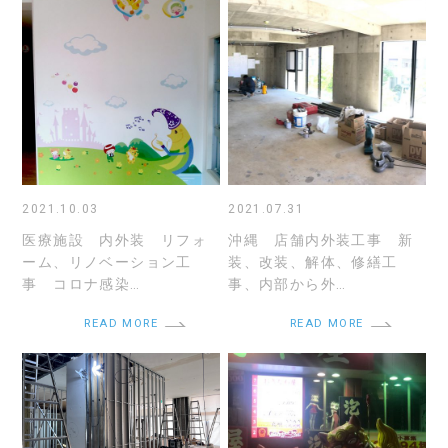
2021.10.03
2021.07.31
医療施設 内外装 リフォ
沖縄 店舗内外装工事 新
ーム、リノベーション工
装、改装、解体、修繕工
事 コロナ感染…
事、内部から外…
READ MORE
READ MORE