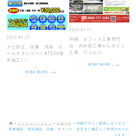
2022.01.11
2022.06.27
沖縄 オフィス工事専門
店 内外装工事からサイン
カビ防止 抗菌 消臭 オ
工事、ウィルス…
ールチタンコートAT254散
布施工い…
READ MORE
READ MORE
>
インフォメーション
>
お知らせ
>
沖縄デザイン壁紙りゅうそう。
医療施設、宿泊施設、店舗、オフィス、住宅まで幅広くご利用されてお
ります。