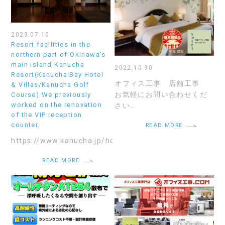
2023.07.10
Resort facilities in the
northern part of Okinawa's
main island Kanucha
2022.10.30
Resort(Kanucha Bay Hotel
オフィス工事 店舗工事
& Villas/Kanucha Golf
お気軽にお問い合わせくだ
Course) We previously
worked on the renovation
さい…
of the VIP reception
counter.
READ MORE
https://www.kanucha.jp/hotel
READ MORE