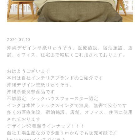
2021.07.13
沖縄デザイン壁紙りゅうそう。医療施設、宿泊施設、店
舗、オフィス、住宅まで幅広くご利用されております。
おはようございます
本日は自社インテリアブランドのご紹介です
沖縄デザイン壁紙りゅうそう。
沖縄県優良県産品です
不燃認定 シックハウスフォースター認定
インクは水性ラテックスインクで無臭、無害で安心です
多くの医療施設、宿泊施設、店舗、オフィス、住宅に使用
されております
デザイン53種類ラインナップ！！！
自社工場生産なので少量１ｍからでも販売可能です
Instagram
インスタグラム