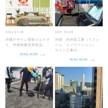
2022.07.28
2021.05.05
沖縄デザイン壁紙りゅうそ
沖縄 内外装工事（リフォ
う。沖縄県優良県産品…
ーム、リノベーション）
サイン工事の…
READ MORE
READ MORE