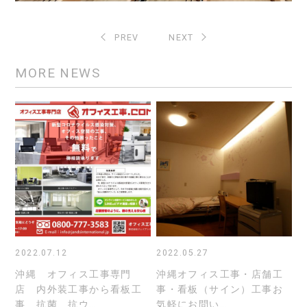
PREV
NEXT
MORE NEWS
2022.07.12
2022.05.27
沖縄 オフィス工事専門
沖縄オフィス工事・店舗工
店 内外装工事から看板工
事・看板（サイン）工事お
事 抗菌、抗ウ…
気軽にお問い…