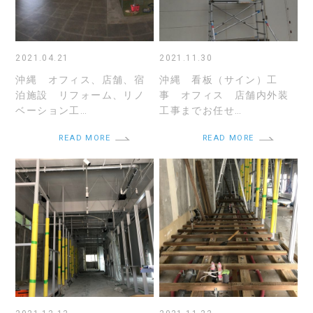
2021.04.21
2021.11.30
沖縄 オフィス、店舗、宿
沖縄 看板（サイン）工
泊施設 リフォーム、リノ
事 オフィス 店舗内外装
ベーション工…
工事までお任せ…
READ MORE
READ MORE