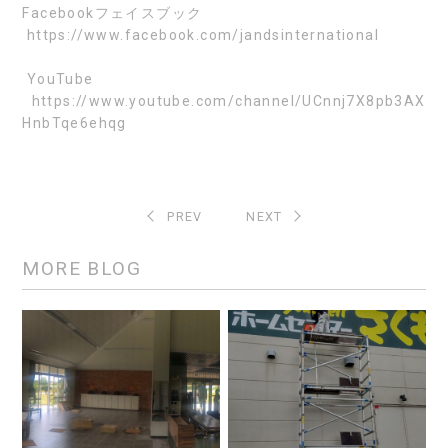
Facebook
フェイスブック
https://www.facebook.com/jandsinternational
YouTube
https://www.youtube.com/channel/UCnnj7X8pb3AX
HnbTqe6ehqg
PREV
NEXT
MORE BLOG