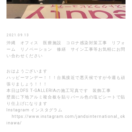
2021.09.13
沖縄 オフィス 医療施設 コロナ感染対策工事 リフォ
ーム リノベーション 修繕 サイン工事等お気軽にお問
い合わせください
おはようございます
ハッピーマンデー！！！台風接近で悪天候ですが今週も頑
張りましょう！！！
本日はDFS T-GALLERIAの施工写真です 装飾工事
壁面に下地アルミ複合板を貼りパール色の塩ビシートで貼
り仕上げになります
Instagram
インスタグラム
https://www.instagram.com/jandsinternational_ok
inawa/