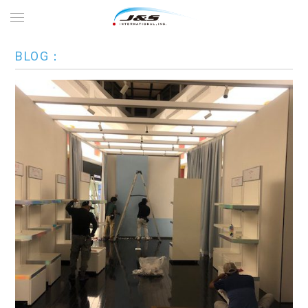
BLOG：