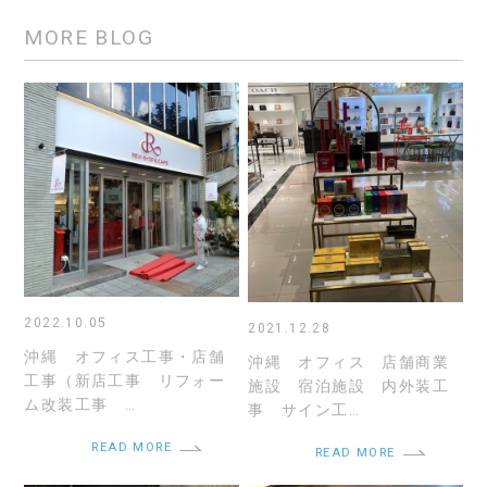
MORE BLOG
2022.10.05
2021.12.28
沖縄 オフィス工事・店舗
沖縄 オフィス 店舗商業
工事（新店工事 リフォー
施設 宿泊施設 内外装工
ム改装工事 …
事 サイン工…
READ MORE
READ MORE