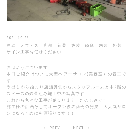
2021.10.29
沖縄 オフィス 店舗 新装 改装 修繕 内装 外装
サイン工事お任せください
おはようございます
本日ご紹介はついに大型ヘアーサロン(美容室）の着工で
す
墨出しから始まり店舗奥側からスタッフルームと中2階の
スペースの鉄骨組み施工中の写真です
これから色々な工事が始まります たのしみです
施主様の計画そしてオープン後の商売の発展、大人気サロ
ンになるためにも頑張ります！！！
PREV
NEXT