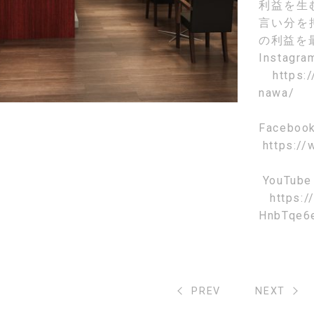
利益を生
言い分を
の利益を
Instagr
https:
nawa/
Faceboo
https://
YouTube
https:
HnbTqe6
PREV
NEXT