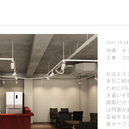
2021.10.28
沖縄 オ
工事 コ
おはよう
本日ご紹
ためにC
き違いを
開図だけ
は問題が
妥協する
後オープ