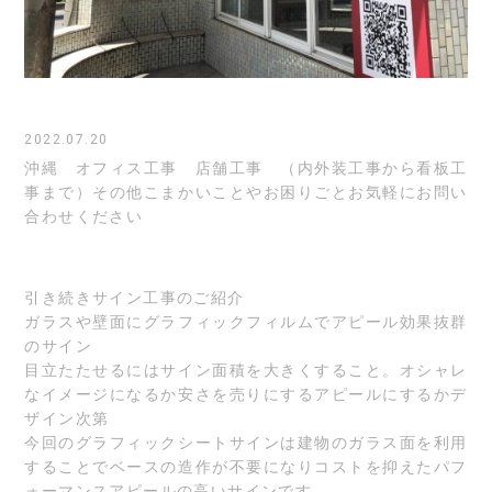
2022.07.20
沖縄 オフィス工事 店舗工事 （内外装工事から看板工
事まで）その他こまかいことやお困りごとお気軽にお問い
合わせください
引き続きサイン工事のご紹介
ガラスや壁面にグラフィックフィルムでアピール効果抜群
のサイン
目立たたせるにはサイン面積を大きくすること。オシャレ
なイメージになるか安さを売りにするアピールにするかデ
ザイン次第
今回のグラフィックシートサインは建物のガラス面を利用
することでベースの造作が不要になりコストを抑えたパフ
ォーマンスアピールの高いサインです