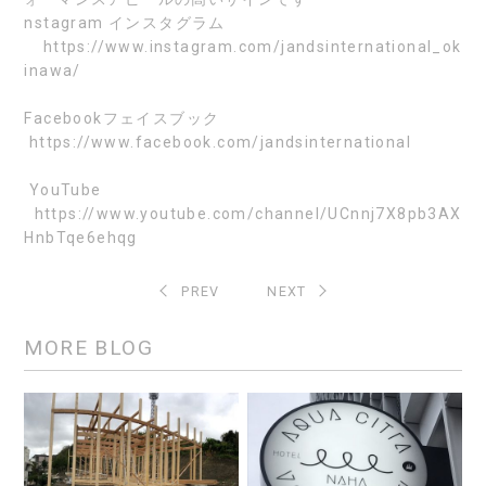
nstagram
インスタグラム
https://www.instagram.com/jandsinternational_ok
inawa/
Facebook
フェイスブック
https://www.facebook.com/jandsinternational
YouTube
https://www.youtube.com/channel/UCnnj7X8pb3AX
HnbTqe6ehqg
PREV
NEXT
MORE BLOG