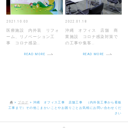
2021.10.03
2022.01.18
医療施設 内外装 リフォ
沖縄 オフィス 店舗 商
ーム、リノベーション工
業施設 コロナ感染対策で
事 コロナ感染…
の工事や集客…
READ MORE
READ MORE
>
ブログ
>
沖縄 オフィス工事 店舗工事 （内外装工事から看板
工事まで）その他こまかいことやお困りごとお気軽にお問い合わせくだ
さい