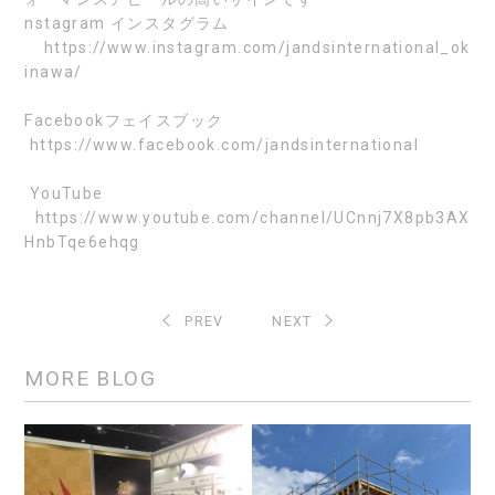
nstagram
インスタグラム
https://www.instagram.com/jandsinternational_ok
inawa/
Facebook
フェイスブック
https://www.facebook.com/jandsinternational
YouTube
https://www.youtube.com/channel/UCnnj7X8pb3AX
HnbTqe6ehqg
PREV
NEXT
MORE BLOG