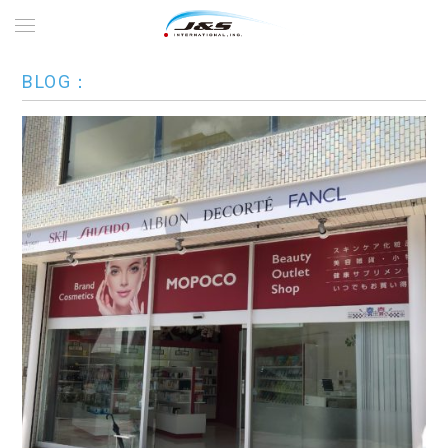
BLOG：