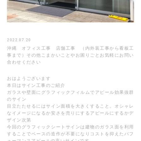
2022.07.20
沖縄 オフィス工事 店舗工事 （内外装工事から看板工
事まで）その他こまかいことやお困りごとお気軽にお問い
合わせください
おはようございます
本日はサイン工事のご紹介
ガラスや壁面にグラフィックフィルムでアピール効果抜群
のサイン
目立たたせるにはサイン面積を大きくすること。オシャレ
なイメージになるか安さを売りにするアピールにするかデ
ザイン次第
今回のグラフィックシートサインは建物のガラス面を利用
することでベースの造作が不要になりコストを抑えたパフ
ォーマンスアピールの高いサインです