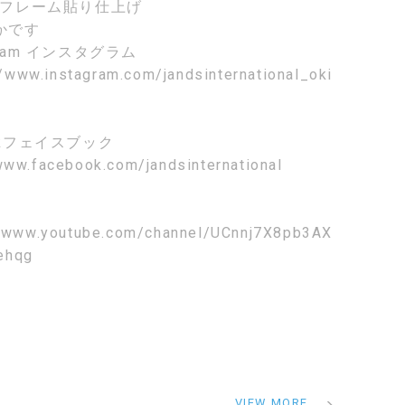
Mでフレーム貼り仕上げ
かです
ram
インスタグラム
//www.instagram.com/jandsinternational_oki
k
フェイスブック
www.facebook.com/jandsinternational
//www.youtube.com/channel/UCnnj7X8pb3AX
ehqg
VIEW MORE