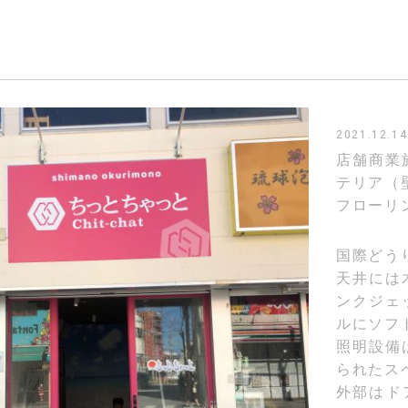
2021.12.14
店舗商業
テリア（
フローリ
国際どう
天井には
ンクジェ
ルにソフ
照明設備
られたス
外部はド