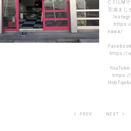
C FIL
完成まじ
Instag
https:
nawa/
Faceboo
https://
YouTube
https:
HnbTqe6
PREV
NEXT