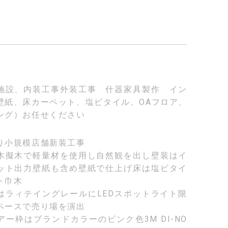
施設、内装工事外装工事 什器家具製作 イン
壁紙、床カーペット、塩ビタイル、OAフロア、
ング）お任せください
り小規模店舗新装工事
木擬木で軽量材を使用し自然観を出し壁装はイ
ット出力壁紙も含め壁紙で仕上げ床は塩ビタイ
ト巾木
はラィテイングレールにLEDスポットライト限
ペースで売り場を演出
アー枠はブランドカラーのピンク色3M DI-NO