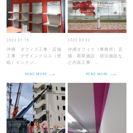
2022.01.15
2022.03.02
沖縄 オフィス工事・店舗
沖縄オフィス（事務所）店
工事 デザインクロス（壁
舗、商業施設、宿泊施設な
紙）インクジ…
ど内装工事、…
READ MORE
READ MORE