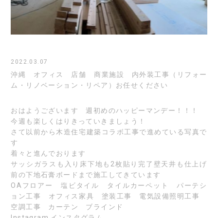
2022.03.07
沖縄 オフィス 店舗 商業施設 内外装工事（リフォー
ム・リノベーション・リペア）お任せください
おはようございます 週初めのハッピーマンデー！！！
今週も楽しくはりきっていきましょう！
さて以前から木造住宅建築コラボ工事で進めている写真で
す
着々と進んでおります
サッシガラスも入り床下地も2枚貼り完了壁天井も仕上げ
前の下地石膏ボードまで施工してきています
OAフロアー 塩ビタイル タイルカーペット パーテシ
ョン工事 オフィス家具 塗装工事 電気設備照明工事
空調工事 カーテン ブラインド
Instagram
インスタグラム