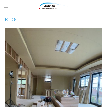
BLOG：