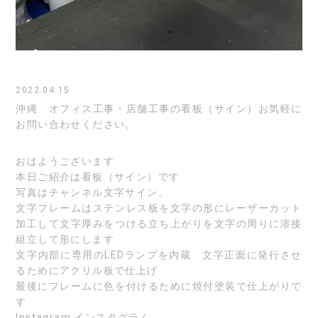
2022.04.15
沖縄 オフィス工事・店舗工事の看板（サイン）お気軽に
お問い合わせください。
おはようございます
本日ご紹介は看板（サイン）です
写真はチャンネル文字サイン。
文字フレームはステンレス板を文字の形にレーザーカット
加工して文字厚みをつける立ち上がりを文字の周りに溶接
組立して形にします
文字内部に専用のLEDランプを内蔵 文字正面に発行させ
るためにアクリル板で仕上げ
最後にフレームに色を付けるために焼付塗装で仕上がりで
す
Instagram
インスタグラム