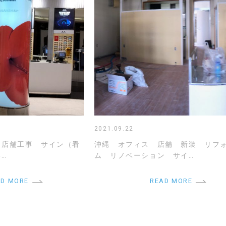
2021.09.22
 店舗工事 サイン（看
沖縄 オフィス 店舗 新装 リフ
…
ム リノベーション サイ…
AD MORE
READ MORE