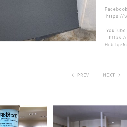
Faceboo
https://
YouTube
https:
HnbTqe6
PREV
NEXT