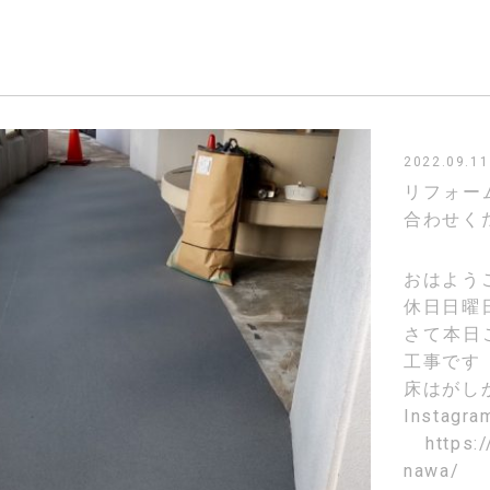
2022.09.11
リフォー
合わせく
おはよう
休日日曜
さて本日
工事です
床はがし
Instagr
https:
nawa/