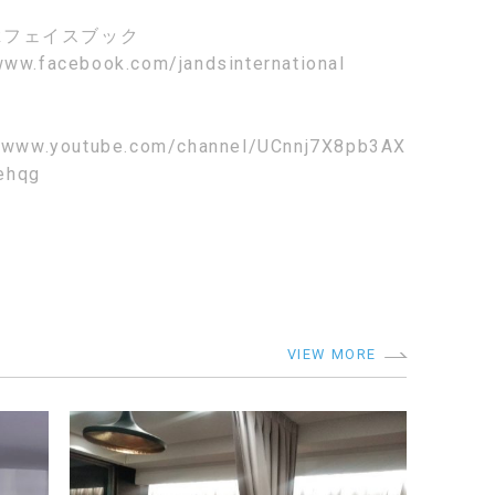
k
フェイスブック
www.facebook.com/jandsinternational
//www.youtube.com/channel/UCnnj7X8pb3AX
ehqg
VIEW MORE