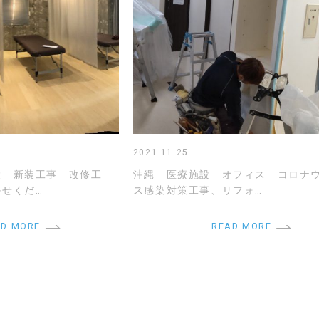
2021.11.25
設 新装工事 改修工
沖縄 医療施設 オフィス コロナ
せくだ…
ス感染対策工事、リフォ…
AD MORE
READ MORE