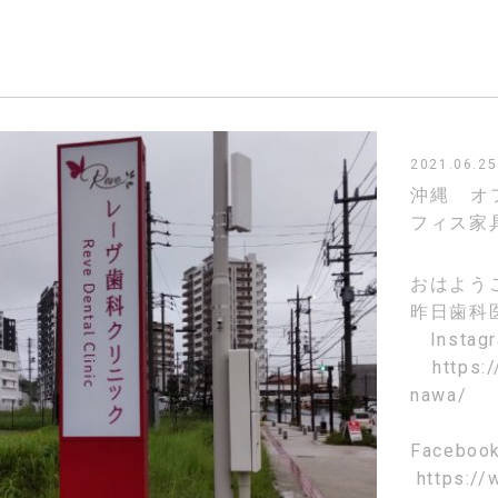
2021.06.25
沖縄 オ
フィス家
おはよう
昨日歯科
Instag
https:
nawa/
Faceboo
https://