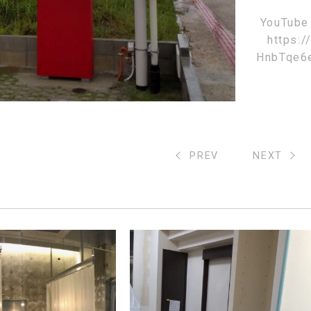
YouTube
https:
HnbTqe6
PREV
NEXT