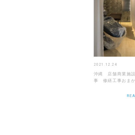
2021.12.24
沖縄 店舗商業施
事 修繕工事おまか
RE